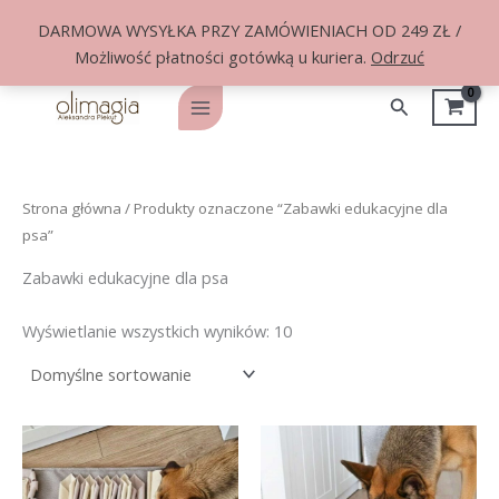
DARMOWA WYSYŁKA PRZY ZAMÓWIENIACH OD 249 ZŁ /
Możliwość płatności gotówką u kuriera.
Odrzuć
Przejdź
do
Szukaj
Main
treści
Menu
Strona główna
/ Produkty oznaczone “Zabawki edukacyjne dla
psa”
Zabawki edukacyjne dla psa
Wyświetlanie wszystkich wyników: 10