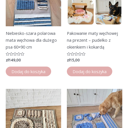
Niebiesko-szara polarowa
Pakowanie maty węchowej
mata węchowa dla dużego
na prezent – pudełko z
psa 60×90 cm
okienkiem i kokardą
Oceniono
zł
149,00
Oceniono
zł
15,00
0
0
na
na
5
5
Dodaj do koszyka
Dodaj do koszyka