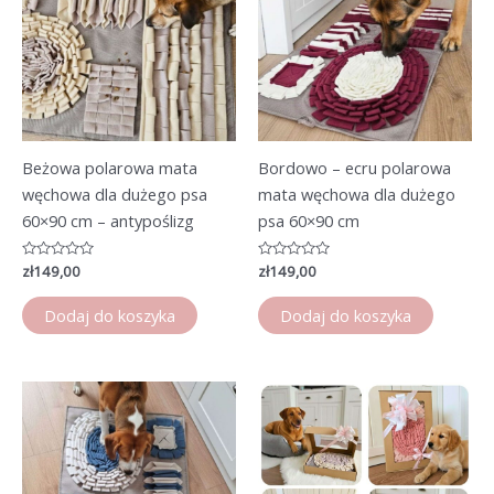
Beżowa polarowa mata
Bordowo – ecru polarowa
węchowa dla dużego psa
mata węchowa dla dużego
60×90 cm – antypoślizg
psa 60×90 cm
Oceniono
zł
149,00
Oceniono
zł
149,00
0
0
na
na
5
5
Dodaj do koszyka
Dodaj do koszyka