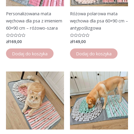
Personalizowana mata
Różowa polarowa mata
węchowa dla psa z imieniem
węchowa dla psa 60×90 cm –
60×90 cm – różowo-szara
antypoślizgowa
Oceniono
zł
169,00
Oceniono
zł
149,00
0
0
na
na
5
5
Dodaj do koszyka
Dodaj do koszyka