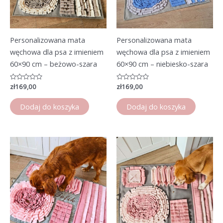
Personalizowana mata
Personalizowana mata
węchowa dla psa z imieniem
węchowa dla psa z imieniem
60×90 cm – beżowo-szara
60×90 cm – niebiesko-szara
Oceniono
zł
169,00
Oceniono
zł
169,00
0
0
na
na
5
5
Dodaj do koszyka
Dodaj do koszyka