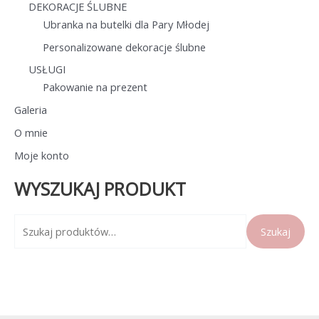
DEKORACJE ŚLUBNE
Ubranka na butelki dla Pary Młodej
Personalizowane dekoracje ślubne
USŁUGI
Pakowanie na prezent
Galeria
O mnie
Moje konto
WYSZUKAJ PRODUKT
S
Szukaj
z
u
k
a