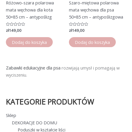
Różowo-szara polarowa
Szaro-miętowa polarowa
mata węchowa dla kota
mata węchowa dla psa
50×85 cm – antypoślizg
50×85 cm – antypoślizgowa
Oceniono
zł
149,00
Oceniono
zł
149,00
0
0
na
na
5
5
Dodaj do koszyka
Dodaj do koszyka
Zabawki edukacyjne dla psa
rozwijają umysł i pomagają w
wyciszeniu.
KATEGORIE PRODUKTÓW
Sklep
DEKORACJE DO DOMU
Poduszki w kształcie liści