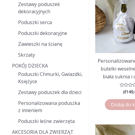
Zestawy poduszek
dekoracyjnych
Poduszki serca
Poduszki dekoracyjne
Zawieszki na ścianę
Skrzaty
Personalizowan
POKÓJ DZIECKA
butelki weseln
Poduszki Chmurki, Gwiazdki,
biała suknia i
Księżyce
zł
149,
Ocenion
Zestawy poduszek dla dzieci
0
na
Personalizowana poduszka
5
Dodaj do 
z imieniem
Poduszki leśne zwierzęta
AKCESORIA DLA ZWIERZĄT