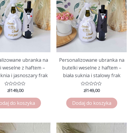
alizowane ubranka na
Personalizowane ubranka na
i weselne z haftem –
butelki weselne z haftem –
uknia i jasnoszary frak
biała suknia i stalowy frak
zł
149,00
zł
149,00
Oceniono
Oceniono
0
0
na
na
5
5
odaj do koszyka
Dodaj do koszyka