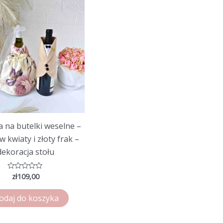
 na butelki weselne –
w kwiaty i złoty frak –
dekoracja stołu
zł
109,00
Oceniono
0
na
5
odaj do koszyka