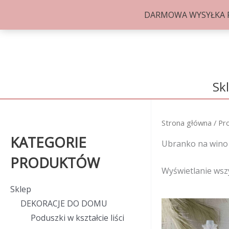
DARMOWA WYSYŁKA PRZ
Przejdź
do
treści
Sk
Strona główna
/ Pr
KATEGORIE
Ubranko na wino
PRODUKTÓW
Wyświetlanie wsz
Sklep
DEKORACJE DO DOMU
Poduszki w kształcie liści