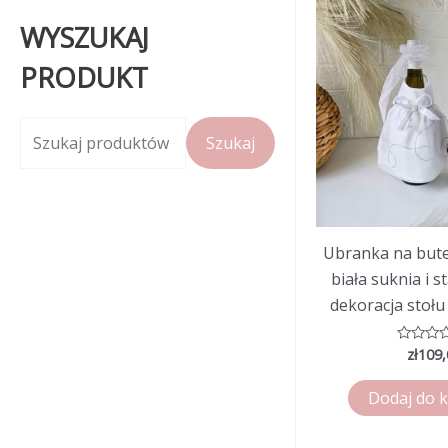
WYSZUKAJ
PRODUKT
S
Szukaj
z
u
k
Ubranka na bute
a
biała suknia i s
j
dekoracja stołu
:
zł
109,
Ocenion
0
na
5
Dodaj do 