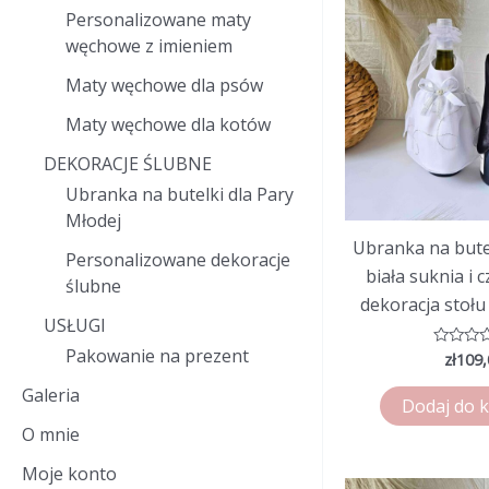
Personalizowane maty
węchowe z imieniem
Maty węchowe dla psów
Maty węchowe dla kotów
DEKORACJE ŚLUBNE
Ubranka na butelki dla Pary
Młodej
Ubranka na bute
Personalizowane dekoracje
biała suknia i 
ślubne
dekoracja stołu
USŁUGI
Pakowanie na prezent
zł
109,
Ocenion
0
na
Galeria
5
Dodaj do 
O mnie
Moje konto