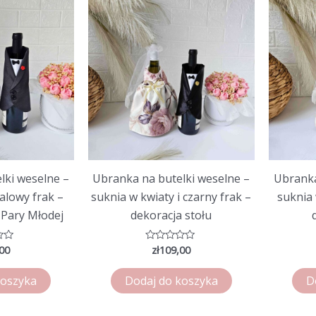
lki weselne –
Ubranka na butelki weselne –
Ubranka
talowy frak –
suknia w kwiaty i czarny frak –
suknia 
 Pary Młodej
dekoracja stołu
00
zł
109,00
o
Oceniono
0
na
5
koszyka
Dodaj do koszyka
D