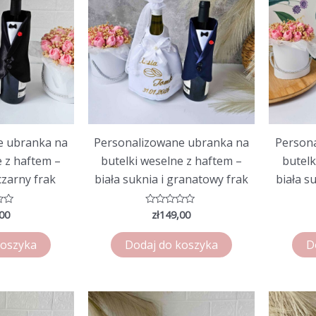
e ubranka na
Personalizowane ubranka na
Person
e z haftem –
butelki weselne z haftem –
butelk
 czarny frak
biała suknia i granatowy frak
biała s
00
zł
149,00
o
Oceniono
0
na
5
koszyka
Dodaj do koszyka
D