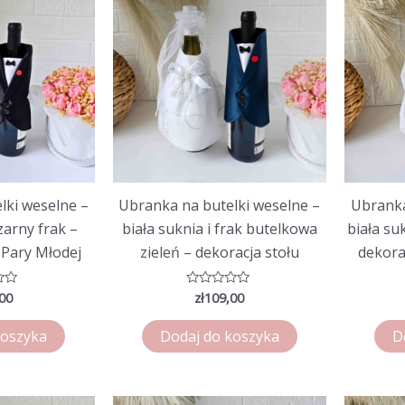
lki weselne –
Ubranka na butelki weselne –
Ubranka
czarny frak –
biała suknia i frak butelkowa
biała su
 Pary Młodej
zieleń – dekoracja stołu
dekora
00
zł
109,00
o
Oceniono
0
na
5
koszyka
Dodaj do koszyka
D