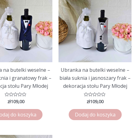
 na butelki weselne –
Ubranka na butelki weselne –
knia i granatowy frak –
biała suknia i jasnoszary frak –
cja stołu Pary Młodej
dekoracja stołu Pary Młodej
zł
109,00
zł
109,00
Oceniono
Oceniono
0
0
na
na
5
5
odaj do koszyka
Dodaj do koszyka