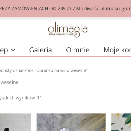
Y ZAMÓWIENIACH OD 249 ZŁ / Możliwość płatności gotów
lep
Galeria
O mnie
Moje ko
odukty oznaczone “Ubranko na wino weselne”
 weselne
ystkich wyników: 11