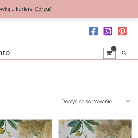
ką u kuriera.
Odrzuć
nto
Szuka