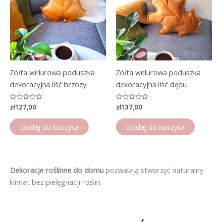
Żółta welurowa poduszka
Żółta welurowa poduszka
dekoracyjna liść brzozy
dekoracyjna liść dębu
Oceniono
zł
127,00
Oceniono
zł
137,00
0
0
na
na
5
5
Dodaj do koszyka
Dodaj do koszyka
Dekoracje roślinne do domu
pozwalają stworzyć naturalny
klimat bez pielęgnacji roślin.