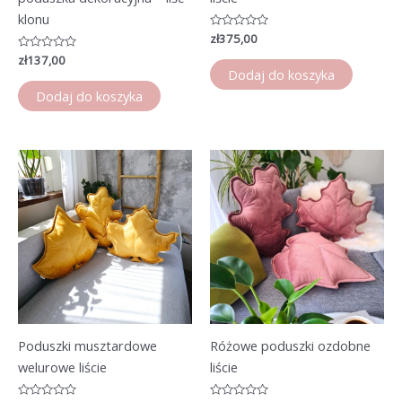
klonu
Oceniono
zł
375,00
0
Oceniono
zł
137,00
na
0
5
Dodaj do koszyka
na
5
Dodaj do koszyka
Poduszki musztardowe
Różowe poduszki ozdobne
welurowe liście
liście