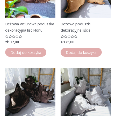
Beżowa welurowa poduszka
Beżowe poduszki
dekoracyjna liść klonu
dekoracyjne liście
Oceniono
zł
137,00
Oceniono
zł
375,00
0
0
na
na
5
5
Dodaj do koszyka
Dodaj do koszyka