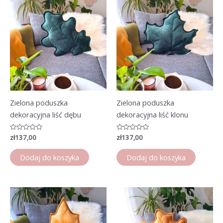
Zielona poduszka
Zielona poduszka
dekoracyjna liść dębu
dekoracyjna liść klonu
Oceniono
zł
137,00
Oceniono
zł
137,00
0
0
na
na
5
5
Dodaj do koszyka
Dodaj do koszyka