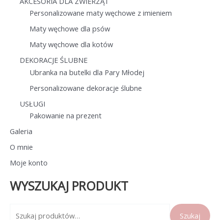
AKCESORIA DLA ZWIERZĄT
Personalizowane maty węchowe z imieniem
Maty węchowe dla psów
Maty węchowe dla kotów
DEKORACJE ŚLUBNE
Ubranka na butelki dla Pary Młodej
Personalizowane dekoracje ślubne
USŁUGI
Pakowanie na prezent
Galeria
O mnie
Moje konto
WYSZUKAJ PRODUKT
S
Szukaj