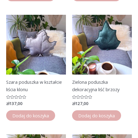
Szara poduszka w kształcie
Zielona poduszka
liścia klonu
dekoracyjna liść brzozy
Oceniono
zł
137,00
Oceniono
zł
127,00
0
0
na
na
5
5
Dodaj do koszyka
Dodaj do koszyka