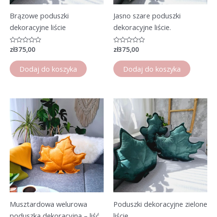
Brązowe poduszki
Jasno szare poduszki
dekoracyjne liście
dekoracyjne liście.
Oceniono
zł
375,00
Oceniono
zł
375,00
0
0
na
na
5
5
Dodaj do koszyka
Dodaj do koszyka
Musztardowa welurowa
Poduszki dekoracyjne zielone
poduszka dekoracyjna – liść
liście