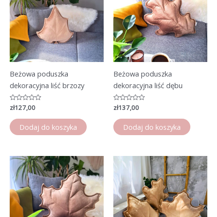
Beżowa poduszka
Beżowa poduszka
dekoracyjna liść brzozy
dekoracyjna liść dębu
Oceniono
zł
127,00
Oceniono
zł
137,00
0
0
na
na
5
5
Dodaj do koszyka
Dodaj do koszyka