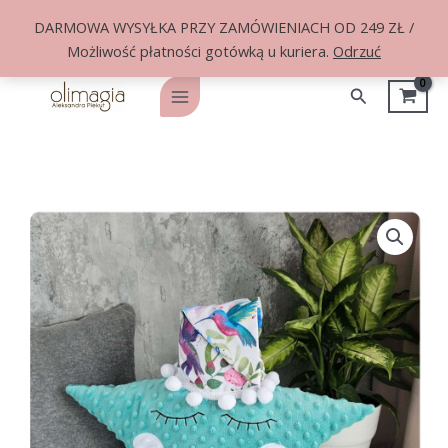
DARMOWA WYSYŁKA PRZY ZAMÓWIENIACH OD 249 ZŁ /
Możliwość płatności gotówką u kuriera.
Odrzuć
Przejdź
do
Szukaj
Main
treści
Menu