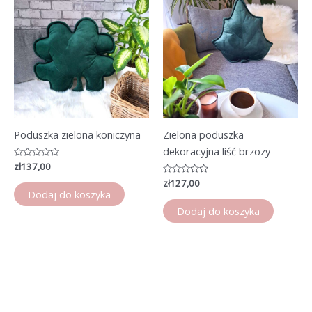
Poduszka zielona koniczyna
Zielona poduszka
dekoracyjna liść brzozy
Oceniono
zł
137,00
0
na
Oceniono
zł
127,00
5
0
Dodaj do koszyka
na
5
Dodaj do koszyka