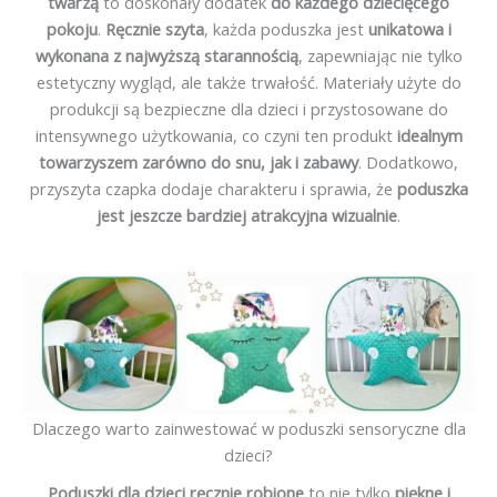
twarzą
to doskonały dodatek
do każdego dziecięcego
pokoju
.
Ręcznie szyta
, każda poduszka jest
unikatowa i
wykonana z najwyższą starannością
, zapewniając nie tylko
estetyczny wygląd, ale także trwałość. Materiały użyte do
produkcji są bezpieczne dla dzieci i przystosowane do
intensywnego użytkowania, co czyni ten produkt
idealnym
towarzyszem zarówno do snu, jak i zabawy
. Dodatkowo,
przyszyta czapka dodaje charakteru i sprawia, że
poduszka
jest jeszcze bardziej atrakcyjna wizualnie
.
Dlaczego warto zainwestować w poduszki sensoryczne dla
dzieci?
Poduszki dla dzieci ręcznie robione
to nie tylko
piękne i