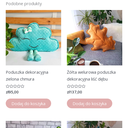
Podobne produkty
Poduszka dekoracyjna
Żółta welurowa poduszka
zielona chmura
dekoracyjna liść dębu
Oceniono
zł
95,00
Oceniono
zł
137,00
0
0
na
na
5
5
Dodaj do koszyka
Dodaj do koszyka