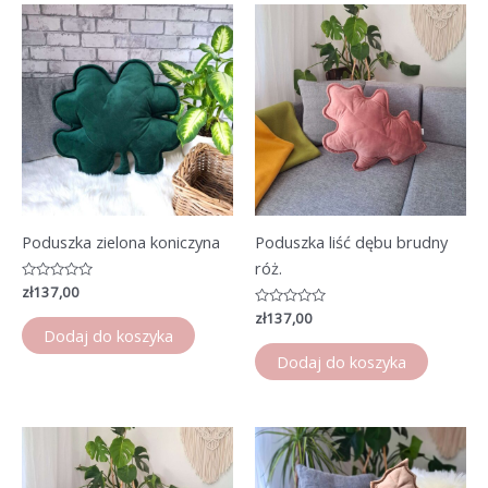
Poduszka zielona koniczyna
Poduszka liść dębu brudny
róż.
Oceniono
zł
137,00
0
na
Oceniono
zł
137,00
5
0
Dodaj do koszyka
na
5
Dodaj do koszyka