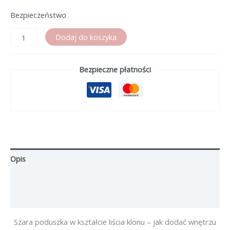
Bezpieczeństwo
ilość
Dodaj do koszyka
Szara
poduszka
Bezpieczne płatności
w
kształcie
liścia
klonu
Opis
Informacje dodatkowe
Opinie (0)
Szara poduszka w kształcie liścia klonu – jak dodać wnętrzu