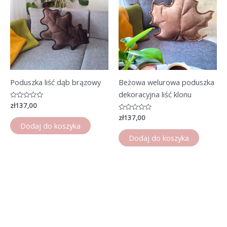
Poduszka liść dąb brązowy
Beżowa welurowa poduszka
dekoracyjna liść klonu
Oceniono
zł
137,00
0
na
Oceniono
zł
137,00
5
0
Dodaj do koszyka
na
5
Dodaj do koszyka