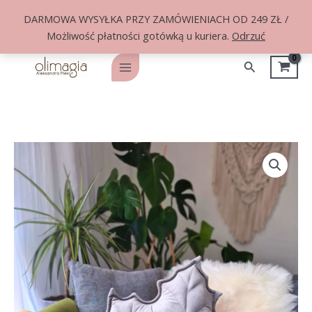
DARMOWA WYSYŁKA PRZY ZAMÓWIENIACH OD 249 ZŁ /
Możliwość płatności gotówką u kuriera.
Odrzuć
Przejdź
do
Szukaj
Main
treści
Menu