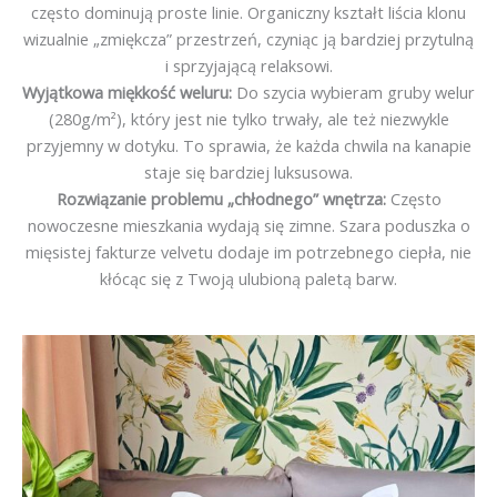
często dominują proste linie. Organiczny kształt liścia klonu
wizualnie „zmiękcza” przestrzeń, czyniąc ją bardziej przytulną
i sprzyjającą relaksowi.
Wyjątkowa miękkość weluru:
Do szycia wybieram gruby welur
(280g/m²), który jest nie tylko trwały, ale też niezwykle
przyjemny w dotyku. To sprawia, że każda chwila na kanapie
staje się bardziej luksusowa.
Rozwiązanie problemu „chłodnego” wnętrza:
Często
nowoczesne mieszkania wydają się zimne. Szara poduszka o
mięsistej fakturze velvetu dodaje im potrzebnego ciepła, nie
kłócąc się z Twoją ulubioną paletą barw.