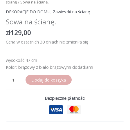
ścianę
/ Sowa na ścianę.
DEKORACJE DO DOMU
,
Zawieszki na ścianę
Sowa na ścianę.
zł
129,00
Cena w ostatnich 30 dniach nie zmieniła się
wysokość 47 cm
Kolor: brązowy z biało brązowymi dodatkami
ilość
Dodaj do koszyka
Sowa
na
Bezpieczne płatności
ścianę.