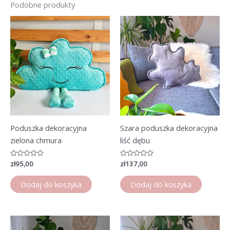
Podobne produkty
Poduszka dekoracyjna
Szara poduszka dekoracyjna
zielona chmura
liść dębu
Oceniono
zł
95,00
Oceniono
zł
137,00
0
0
na
na
5
5
Dodaj do koszyka
Dodaj do koszyka