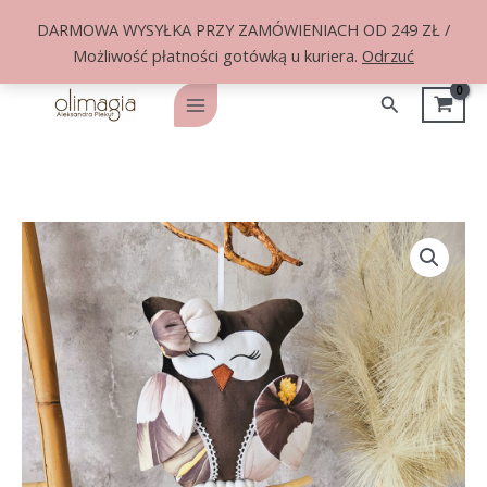
DARMOWA WYSYŁKA PRZY ZAMÓWIENIACH OD 249 ZŁ /
Możliwość płatności gotówką u kuriera.
Odrzuć
Przejdź
do
Szukaj
Main
treści
Menu