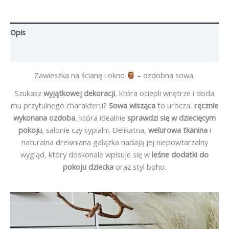
Opis
Opinie (0)
Zawieszka na ścianę i okno
– ozdobna sowa.
Szukasz
wyjątkowej dekoracji
, która ociepli wnętrze i doda
mu przytulnego charakteru?
Sowa wisząca
to urocza,
ręcznie
wykonana ozdoba
, która idealnie
sprawdzi się w dziecięcym
pokoju
, salonie czy sypialni. Delikatna,
welurowa tkanina
i
naturalna drewniana gałązka nadają jej niepowtarzalny
wygląd, który doskonale wpisuje się w
leśne dodatki do
pokoju dziecka
oraz styl boho.