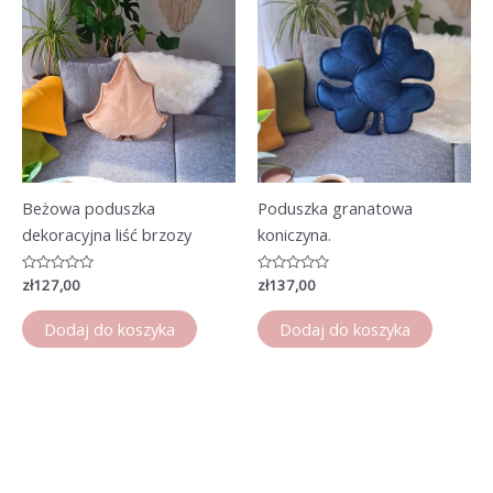
Beżowa poduszka
Poduszka granatowa
dekoracyjna liść brzozy
koniczyna.
Oceniono
zł
127,00
Oceniono
zł
137,00
0
0
na
na
5
5
Dodaj do koszyka
Dodaj do koszyka