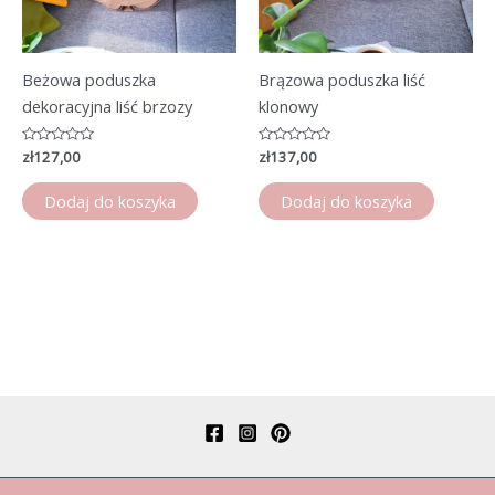
Beżowa poduszka
Brązowa poduszka liść
dekoracyjna liść brzozy
klonowy
Oceniono
zł
127,00
Oceniono
zł
137,00
0
0
na
na
5
5
Dodaj do koszyka
Dodaj do koszyka