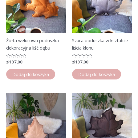
Żółta welurowa poduszka
Szara poduszka w kształcie
dekoracyjna liść dębu
liścia klonu
Oceniono
zł
137,00
Oceniono
zł
137,00
0
0
na
na
5
5
Dodaj do koszyka
Dodaj do koszyka