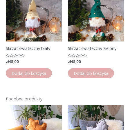
Skrzat świąteczny biały
Skrzat świąteczny zielony
Oceniono
zł
45,00
Oceniono
zł
45,00
0
0
na
na
5
5
Dodaj do koszyka
Dodaj do koszyka
Podobne produkty