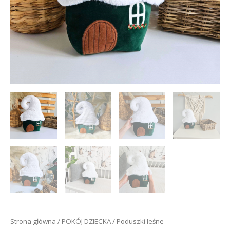
Strona główna
/
POKÓJ DZIECKA
/
Poduszki leśne