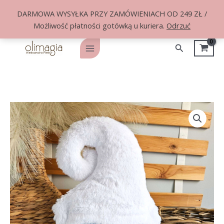
DARMOWA WYSYŁKA PRZY ZAMÓWIENIACH OD 249 ZŁ /
Możliwość płatności gotówką u kuriera.
Odrzuć
Przejdź
do
Szukaj
Main
treści
Menu