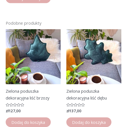
Podobne produkty
Zielona poduszka
Zielona poduszka
dekoracyjna liść brzozy
dekoracyjna liść dębu
Oceniono
zł
127,00
Oceniono
zł
137,00
0
0
na
na
5
5
Dodaj do koszyka
Dodaj do koszyka