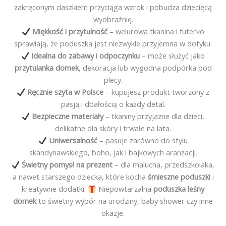
zakręconym daszkiem przyciąga wzrok i pobudza dziecięcą
wyobraźnię.
Miękkość i przytulność
– welurowa tkanina i futerko
sprawiają, że poduszka jest niezwykle przyjemna w dotyku.
Idealna do zabawy i odpoczynku
– może służyć jako
przytulanka domek
, dekoracja lub wygodna podpórka pod
plecy.
Ręcznie szyta w Polsce
– kupujesz produkt tworzony z
pasją i dbałością o każdy detal.
Bezpieczne materiały
– tkaniny przyjazne dla dzieci,
delikatne dla skóry i trwałe na lata.
Uniwersalność
– pasuje zarówno do stylu
skandynawskiego, boho, jak i bajkowych aranżacji.
Świetny pomysł na prezent
– dla malucha, przedszkolaka,
a nawet starszego dziecka, które kocha
śmieszne poduszki
i
kreatywne dodatki.
Niepowtarzalna
poduszka leśny
domek
to świetny wybór na urodziny, baby shower czy inne
okazje.