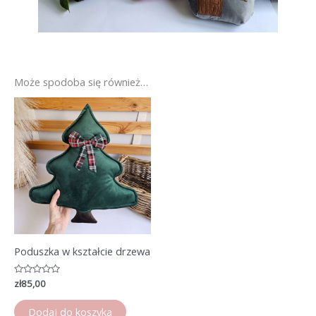
Może spodoba się również…
Poduszka w kształcie drzewa
Oceniono
zł
85,00
0
na
5
Dodaj do koszyka