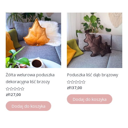
Żółta welurowa poduszka
Poduszka liść dąb brązowy
dekoracyjna liść brzozy
Oceniono
zł
137,00
0
Oceniono
zł
127,00
na
0
5
Dodaj do koszyka
na
5
Dodaj do koszyka