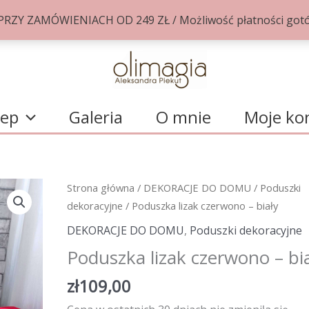
Y ZAMÓWIENIACH OD 249 ZŁ / Możliwość płatności gotów
lep
Galeria
O mnie
Moje ko
Strona główna
/
DEKORACJE DO DOMU
/
Poduszki
dekoracyjne
/ Poduszka lizak czerwono – biały
DEKORACJE DO DOMU
,
Poduszki dekoracyjne
Poduszka lizak czerwono – bi
zł
109,00