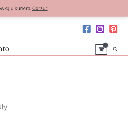
ką u kuriera.
Odrzuć
nto
Szuka
ały