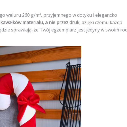
ego weluru 260 g/m², przyjemnego w dotyku i elegancko
 kawałków materiału, a nie przez druk
, dzięki czemu każda
dzie sprawiają, że Twój egzemplarz jest jedyny w swoim rod