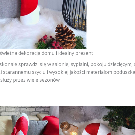
świetna dekoracja domu i idealny prezent
konale sprawdzi się w salonie, sypialni, pokoju dziecięcym, 
ki starannemu szyciu i wysokiej jakości materiałom poduszka
osłuży przez wiele sezonów.