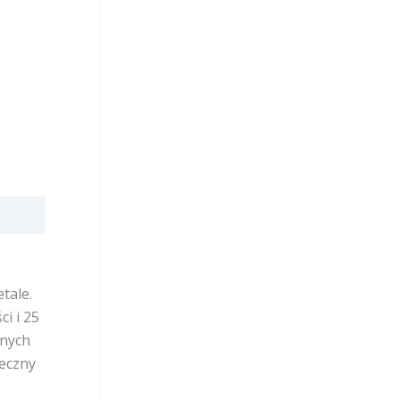
tale.
i i 25
znych
teczny