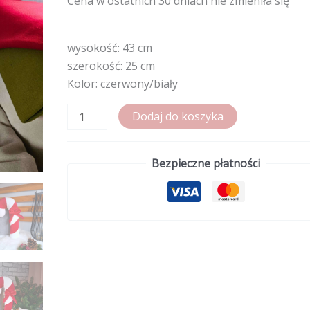
Cena w ostatnich 30 dniach nie zmieniła się
wysokość: 43 cm
szerokość: 25 cm
Kolor: czerwony/biały
ilość
Dodaj do koszyka
Poduszka
lizak
Bezpieczne płatności
czerwono
-
biały