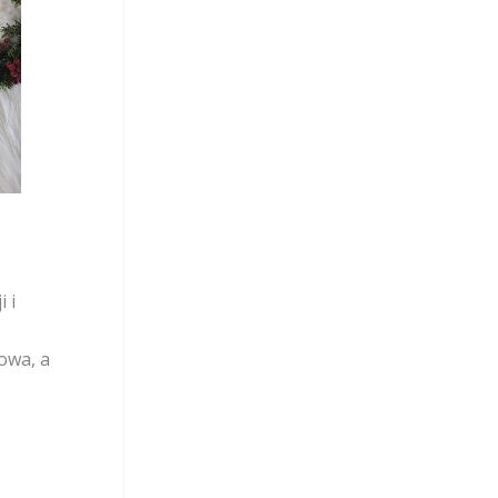
i i
owa, a