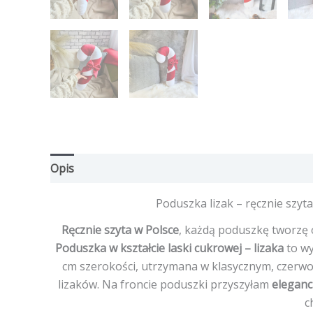
Opis
Opinie (0)
Poduszka lizak – ręcznie szyt
Ręcznie szyta w Polsce
, każdą poduszkę tworzę o
Poduszka w kształcie laski cukrowej – lizaka
to wy
cm szerokości, utrzymana w klasycznym, czerw
lizaków. Na froncie poduszki przyszyłam
eleganc
c