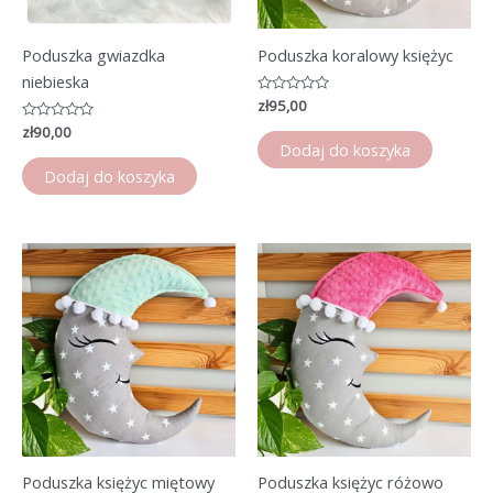
Poduszka gwiazdka
Poduszka koralowy księżyc
niebieska
Oceniono
zł
95,00
0
Oceniono
zł
90,00
na
0
5
Dodaj do koszyka
na
5
Dodaj do koszyka
Poduszka księżyc miętowy
Poduszka księżyc różowo