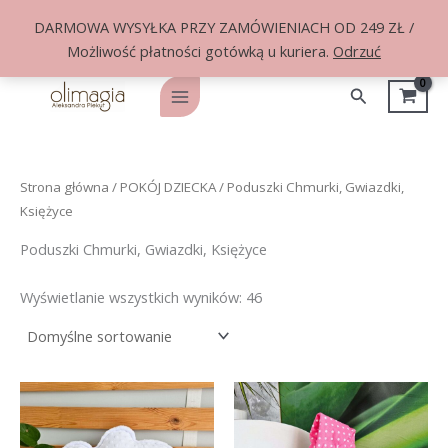
DARMOWA WYSYŁKA PRZY ZAMÓWIENIACH OD 249 ZŁ /
Możliwość płatności gotówką u kuriera.
Odrzuć
Przejdź
do
Szukaj
Main
treści
Menu
Strona główna
/
POKÓJ DZIECKA
/ Poduszki Chmurki, Gwiazdki,
Księżyce
Poduszki Chmurki, Gwiazdki, Księżyce
Wyświetlanie wszystkich wyników: 46