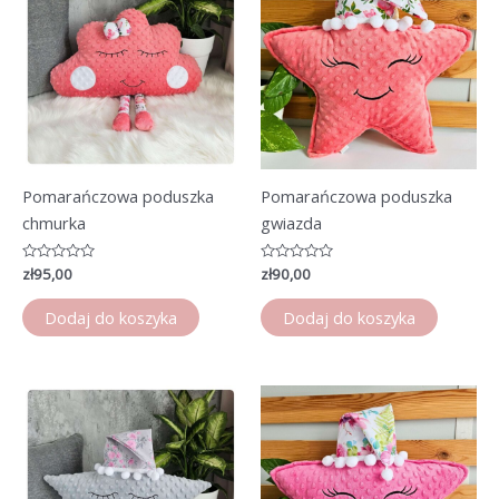
Pomarańczowa poduszka
Pomarańczowa poduszka
chmurka
gwiazda
Oceniono
zł
95,00
Oceniono
zł
90,00
0
0
na
na
5
5
Dodaj do koszyka
Dodaj do koszyka