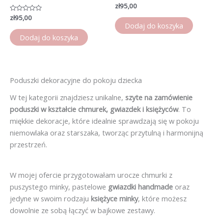
Oceniono
zł
95,00
0
Oceniono
zł
95,00
na
0
5
Dodaj do koszyka
na
5
Dodaj do koszyka
Poduszki dekoracyjne do pokoju dziecka
W tej kategorii znajdziesz unikalne,
szyte na zamówienie
poduszki w kształcie chmurek, gwiazdek i księżyców
. To
miękkie dekoracje, które idealnie sprawdzają się w pokoju
niemowlaka oraz starszaka, tworząc przytulną i harmonijną
przestrzeń.
W mojej ofercie przygotowałam urocze chmurki z
puszystego minky, pastelowe
gwiazdki handmade
oraz
jedyne w swoim rodzaju
księżyce minky
, które możesz
dowolnie ze sobą łączyć w bajkowe zestawy.