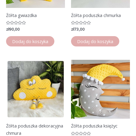
Żółta gwiazdka
Żółta poduszka chmurka
Oceniono
zł
90,00
Oceniono
zł
73,00
0
0
na
na
5
5
Dodaj do koszyka
Dodaj do koszyka
Żółta poduszka dekoracyjna
Żółta poduszka księżyc
chmura