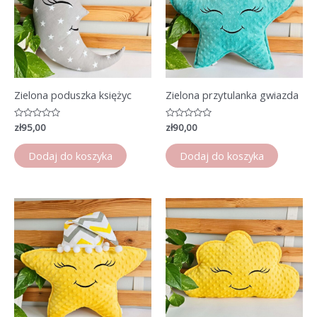
Zielona poduszka księżyc
Zielona przytulanka gwiazda
Oceniono
zł
95,00
Oceniono
zł
90,00
0
0
na
na
5
5
Dodaj do koszyka
Dodaj do koszyka