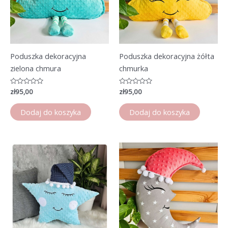
Poduszka dekoracyjna
Poduszka dekoracyjna żółta
zielona chmura
chmurka
Oceniono
zł
95,00
Oceniono
zł
95,00
0
0
na
na
5
5
Dodaj do koszyka
Dodaj do koszyka