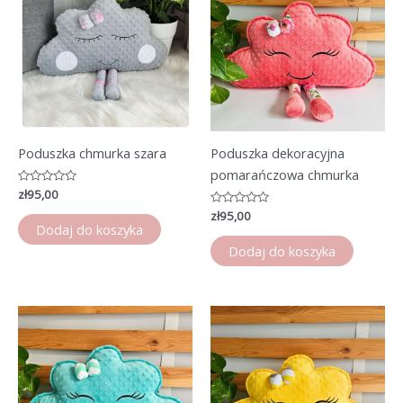
Poduszka chmurka szara
Poduszka dekoracyjna
pomarańczowa chmurka
Oceniono
zł
95,00
0
na
Oceniono
zł
95,00
5
0
Dodaj do koszyka
na
5
Dodaj do koszyka