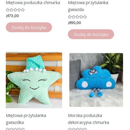
Miętowa poduszka chmurka
Miętowa przytulanka
gwiazda
Oceniono
zł
73,00
0
na
Oceniono
zł
90,00
5
0
Dodaj do koszyka
na
5
Dodaj do koszyka
Miętowa przytulanka
Morska poduszka
gwiazdka
dekoracyjna chmurka