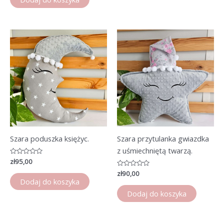
Szara poduszka księżyc.
Szara przytulanka gwiazdka
z uśmiechniętą twarzą.
Oceniono
zł
95,00
0
na
Oceniono
zł
90,00
5
0
Dodaj do koszyka
na
5
Dodaj do koszyka