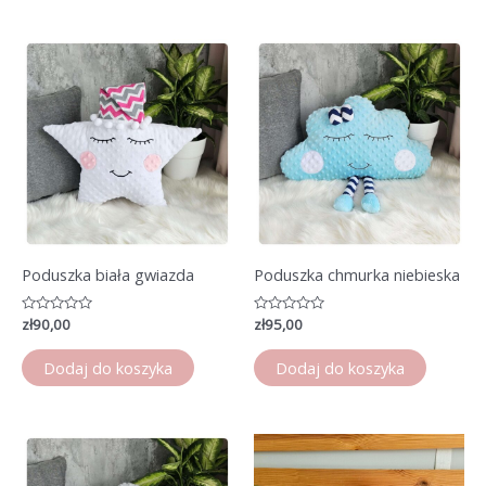
Poduszka biała gwiazda
Poduszka chmurka niebieska
Oceniono
zł
90,00
Oceniono
zł
95,00
0
0
na
na
5
5
Dodaj do koszyka
Dodaj do koszyka