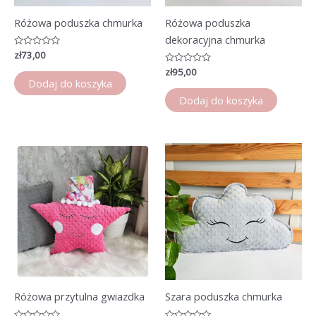
Różowa poduszka chmurka
Różowa poduszka
dekoracyjna chmurka
Oceniono
zł
73,00
0
na
Oceniono
zł
95,00
5
0
Dodaj do koszyka
na
5
Dodaj do koszyka
Różowa przytulna gwiazdka
Szara poduszka chmurka