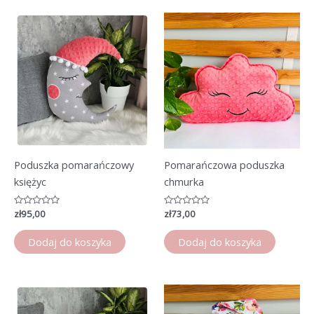
Poduszka pomarańczowy
Pomarańczowa poduszka
księżyc
chmurka
Oceniono
zł
95,00
Oceniono
zł
73,00
0
0
na
na
5
5
Dodaj do koszyka
Dodaj do koszyka