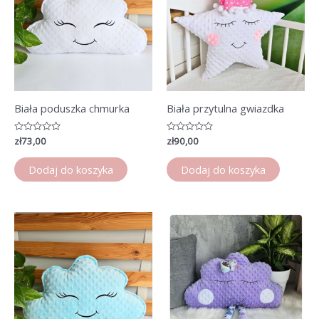
Biała poduszka chmurka
Biała przytulna gwiazdka
Oceniono
zł
73,00
Oceniono
zł
90,00
0
0
na
na
5
5
Dodaj do koszyka
Dodaj do koszyka