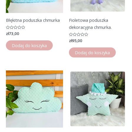
Błękitna poduszka chmurka
Fioletowa poduszka
dekoracyjna chmurka.
Oceniono
zł
73,00
0
na
Oceniono
zł
95,00
5
0
Dodaj do koszyka
na
5
Dodaj do koszyka