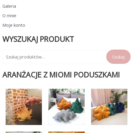
Galeria
O mnie
Moje konto
WYSZUKAJ PRODUKT
S
Szukaj
z
u
ARANŻACJE Z MIOMI PODUSZKAMI
k
a
j
: