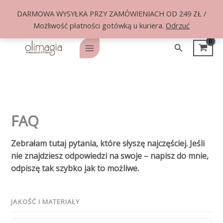
DARMOWA WYSYŁKA PRZY ZAMÓWIENIACH OD 249 ZŁ /
Możliwość płatności gotówką u kuriera.
Odrzuć
Przejdź
do
Szukaj
Main
treści
Menu
FAQ
Zebrałam tutaj pytania, które słyszę najczęściej. Jeśli
nie znajdziesz odpowiedzi na swoje – napisz do mnie,
odpiszę tak szybko jak to możliwe.
JAKOŚĆ I MATERIAŁY